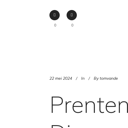
0
0
22 mei 2024
In
By
tomvande
Prente