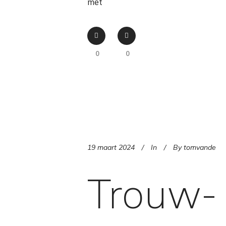
met
0
0
19 maart 2024
In
By
tomvande
Trouw- 