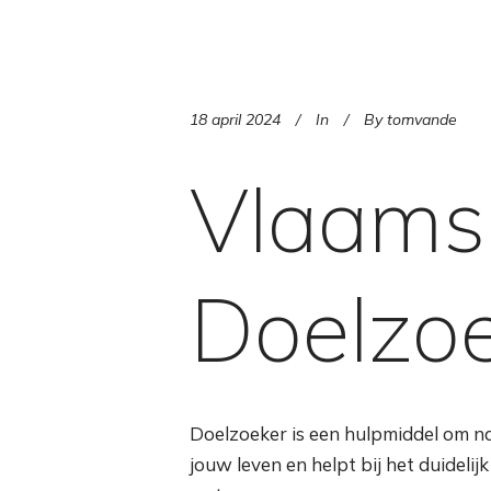
18 april 2024
In
By
tomvande
Vlaams 
Doelzo
Doelzoeker is een hulpmiddel om na 
jouw leven en helpt bij het duideli