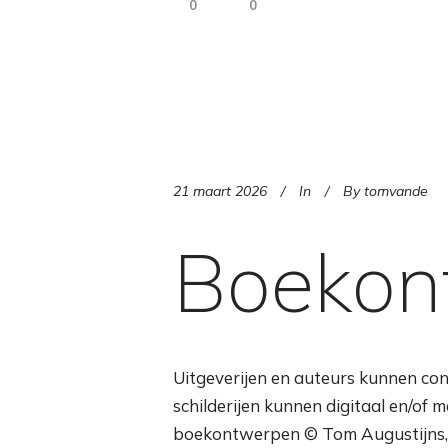
0
0
21 maart 2026
In
By
tomvande
Boekon
Uitgeverijen en auteurs kunnen c
schilderijen kunnen digitaal en/of m
boekontwerpen © Tom Augustijns, A