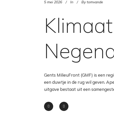
5 mei 2026
In
By
tomvande
Klimaat
Negend
Gents MilieuFront (GMF) is een regio
een duwtje in de rug wil geven. A
uitgave bestaat uit een samengest