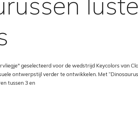
russen lust
s
vliegje" geselecteerd voor de wedstrijd Keycolors van Cla
isuele ontwerpstijl verder te ontwikkelen. Met “Dinosaurus
ren tussen 3 en